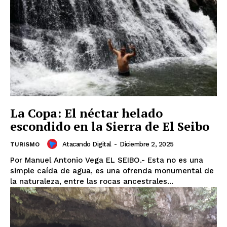
SUBSCRIBE NOW
Company
La Copa: El néctar helado
escondido en la Sierra de El Seibo
Acerca
Atacando Digital
-
Diciembre 2, 2025
TURISMO
Contactos
Por Manuel Antonio Vega ​EL SEIBO.- Esta no es una
Servicio Publicitario
simple caída de agua, es una ofrenda monumental de
la naturaleza, entre las rocas ancestrales...