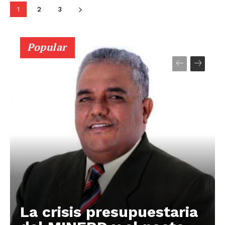
1
2
3
Popular
La crisis presupuestaria