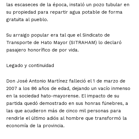
las escaseces de la época, instaló un pozo tubular en
su propiedad para repartir agua potable de forma
SUBSCRIBE NOW
gratuita al pueblo.
Su arraigo popular era tal que el Sindicato de
Transporte de Hato Mayor (SITRAHAM) lo declaró
Company
pasajero honorífico de por vida.
Acerca
​Legado y continuidad
Contactos
Servicio Publicitario
​Don José Antonio Martínez falleció el 1 de marzo de
2007 a los 86 años de edad, dejando un vacío inmenso
en la sociedad hato-mayorense. El impacto de su
partida quedó demostrado en sus honras fúnebres, a
las que acudieron más de cinco mil personas para
rendirle el último adiós al hombre que transformó la
economía de la provincia.