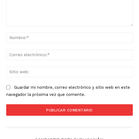
Comentario:
No
Co
ele
Sit
we
Guardar mi nombre, correo electrónico y sitio web en este
navegador la próxima vez que comente.