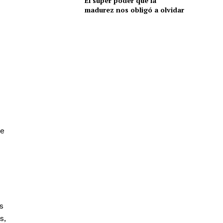
El súper poder que la
madurez nos obligó a olvidar
de
s
s,