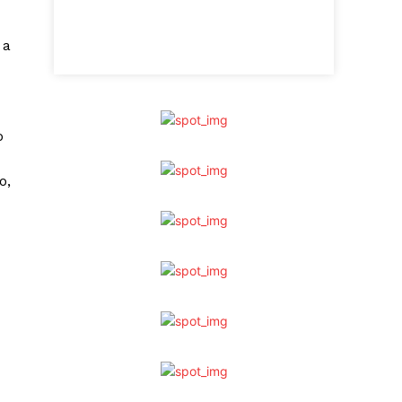
 a
o
o,