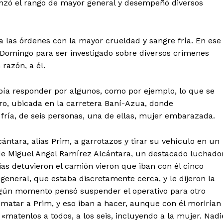
canzó el rango de mayor general y desempeñó diversos
a las órdenes con la mayor crueldad y sangre fría. En ese
o Domingo para ser investigado sobre diversos crimenes
razón, a él.
bía responder por algunos, como por ejemplo, lo que se
o, ubicada en la carretera Baní-Azua, donde
fría, de seis personas, una de ellas, mujer embarazada.
ántara, alias Prim, a garrotazos y tirar su vehículo en un
de Miguel Angel Ramírez Alcántara, un destacado luchado
rdias detuvieron el camión vieron que iban con él cinco
general, que estaba discretamente cerca, y le dijeron la
ingún momento pensó suspender el operativo para otro
atar a Prim, y eso iban a hacer, aunque con él morirían
jo «matenlos a todos, a los seis, incluyendo a la mujer. Nadi