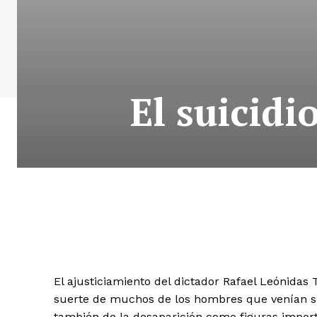
El suicidi
El ajusticiamiento del dictador Rafael Leónidas
suerte de muchos de los hombres que venían sirv
también de la desaparición como figuras impor