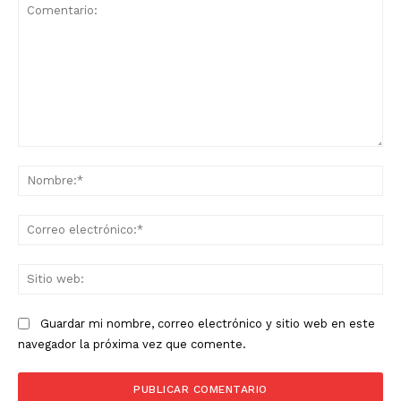
Comentario:
No
Co
ele
Sit
we
Guardar mi nombre, correo electrónico y sitio web en este
navegador la próxima vez que comente.