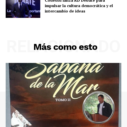
Codessd lanza RD Debate para
impulsar la cultura democrática y el
intercambio de ideas
RELACIONADO
Más como esto