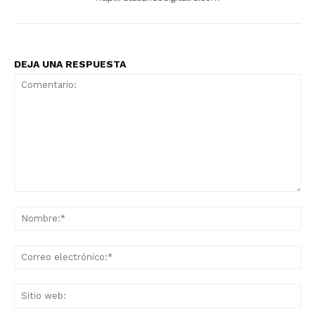
DEJA UNA RESPUESTA
Comentario:
No
Co
ele
Sit
we