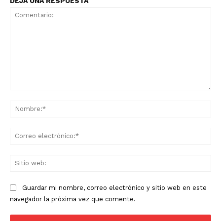
DEJA UNA RESPUESTA
Comentario:
No
Co
ele
Sit
we
Guardar mi nombre, correo electrónico y sitio web en este
navegador la próxima vez que comente.