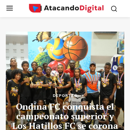
DEPORTES
Ondina FC conquista el
campeonato superior y
Los Hatillos FC se corona