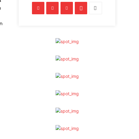
a
n
én