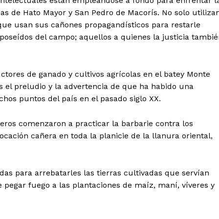
ntelectuales están empleándose a fondo para enfrentar l
nas de Hato Mayor y San Pedro de Macorís. No solo utiliza
o que usan sus cañones propagandísticos para restarle
poseídos del campo; aquellos a quienes la justicia tambi
tores de ganado y cultivos agrícolas en el batey Monte
es el preludio y la advertencia de que ha habido una
chos puntos del país en el pasado siglo XX.
eros comenzaron a practicar la barbarie contra los
cación cañera en toda la planicie de la llanura oriental,
as para arrebatarles las tierras cultivadas que servían
e pegar fuego a las plantaciones de maíz, maní, víveres y