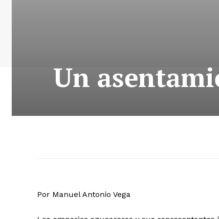
Un asentamie
Por Manuel Antonio Vega