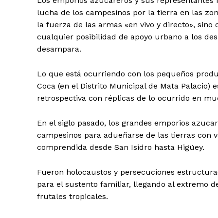
Los emporios azucareros y sus representantes i
lucha de los campesinos por la tierra en las zo
la fuerza de las armas «en vivo y directo», sin
cualquier posibilidad de apoyo urbano a los des
desampara.
Lo que está ocurriendo con los pequeños produc
Coca (en el Distrito Municipal de Mata Palacio) 
retrospectiva con réplicas de lo ocurrido en mu
En el siglo pasado, los grandes emporios azucar
campesinos para adueñarse de las tierras con vo
comprendida desde San Isidro hasta Higüey.
Fueron holocaustos y persecuciones estructurad
para el sustento familiar, llegando al extremo d
frutales tropicales.