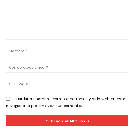
Comentario:
No
Co
ele
Sit
we
Guardar mi nombre, correo electrónico y sitio web en este
navegador la próxima vez que comente.