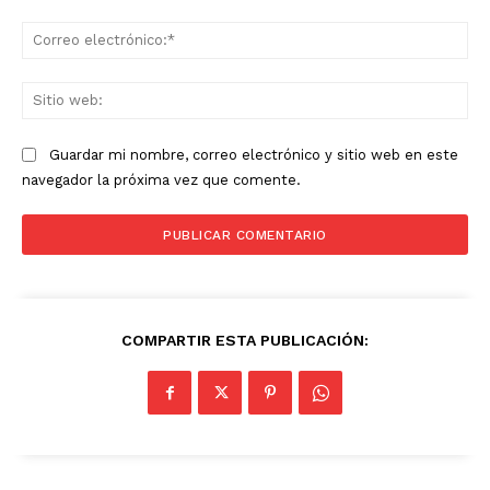
Co
ele
Sit
we
Guardar mi nombre, correo electrónico y sitio web en este
navegador la próxima vez que comente.
COMPARTIR ESTA PUBLICACIÓN:
News Week
Magazine PRO