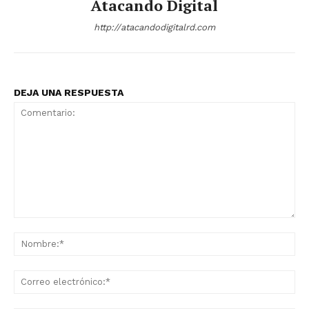
Atacando Digital
http://atacandodigitalrd.com
DEJA UNA RESPUESTA
Comentario:
No
Co
ele