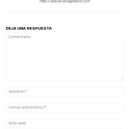
http://atacandodigitalrd.com
DEJA UNA RESPUESTA
Comentario:
No
Co
ele
Sit
we