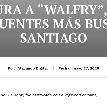
RA A “WALFRY”,
CUENTES MÁS BU
SANTIAGO
Por:
Atacando Digital
Fecha:
mayo 27, 2026
al de “La Jota”, fue capturado en La Vega con cocaína,