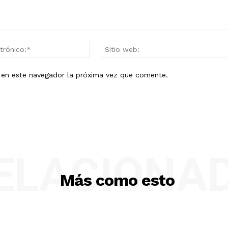
Correo
electrónico:*
b en este navegador la próxima vez que comente.
ELACIONA
Más como esto