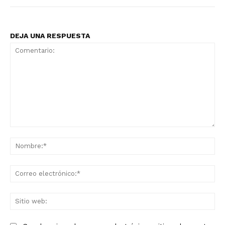
DEJA UNA RESPUESTA
Comentario:
No
Co
ele
Sit
we