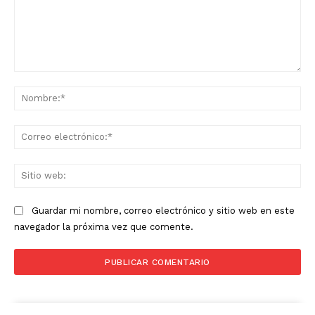
Comentario:
No
Co
ele
Sit
we
Guardar mi nombre, correo electrónico y sitio web en este
navegador la próxima vez que comente.