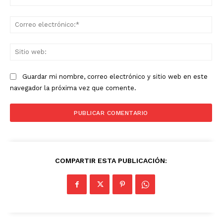
Co
ele
Sit
we
Guardar mi nombre, correo electrónico y sitio web en este
navegador la próxima vez que comente.
COMPARTIR ESTA PUBLICACIÓN:
News Week
Magazine PRO