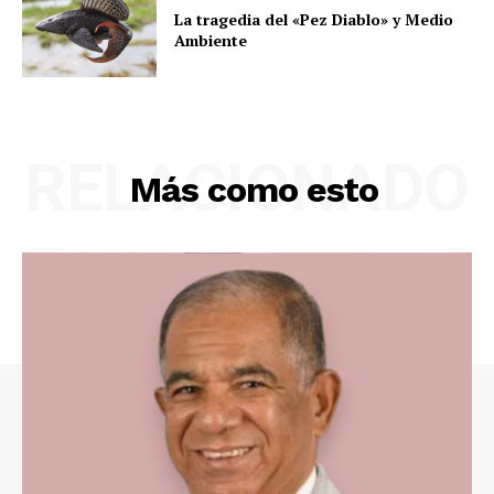
La tragedia del «Pez Diablo» y Medio
Ambiente
RELACIONADO
Más como esto