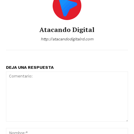
Company
Atacando Digital
Acerca
http://atacandodigitalrd.com
Contactos
Servicio Publicitario
DEJA UNA RESPUESTA
Comentario:
No