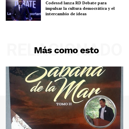
Codessd lanza RD Debate para
impulsar la cultura democrática y el
intercambio de ideas
RELACIONADO
Más como esto