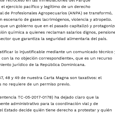
te retroceso en las inmediaciones del Parque
el ejercicio pacífico y legítimo de un derecho
nal de Profesionales Agropecuarios (ANPA) se transformó,
un escenario de gases lacrimógenos, violencia y atropello.
que un gobierno que en el pasado capitalizó y protagoniz
ión química a quienes reclaman salarios dignos, pension
ector que garantiza la seguridad alimentaria del país.
 justificar lo injustificable mediante un comunicado técnico 
a con la no objeción correspondiente», que es un recurso
iento jurídico de la República Dominicana.
47, 48 y 49 de nuestra Carta Magna son taxativos: el
os no requiere de un permiso previo.
(Sentencia TC-05-2017-0178) ha dejado claro que la
ente administrativo para la coordinación vial y de
el Estado decide quién tiene derecho a protestar y quién