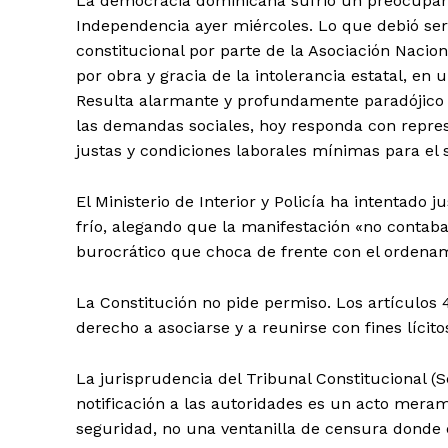
​La democracia dominicana sufrió un preocupan
Independencia ayer miércoles. Lo que debió ser 
constitucional por parte de la Asociación Nacio
por obra y gracia de la intolerancia estatal, en 
Resulta alarmante y profundamente paradójico 
las demandas sociales, hoy responda con repres
justas y condiciones laborales mínimas para el s
​El Ministerio de Interior y Policía ha intentado
frío, alegando que la manifestación «no contab
burocrático que choca de frente con el ordenam
​La Constitución no pide permiso. Los artículos 
derecho a asociarse y a reunirse con fines lícit
​La jurisprudencia del Tribunal Constitucional 
notificación a las autoridades es un acto meram
seguridad, no una ventanilla de censura donde 