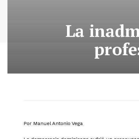
La inadm
profe
Por Manuel Antonio Vega