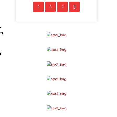
ó
es
y