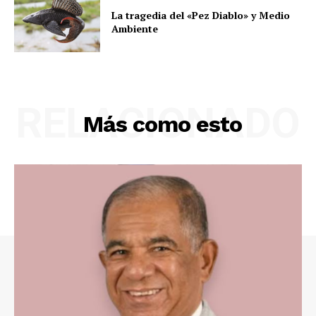
La tragedia del «Pez Diablo» y Medio
Ambiente
RELACIONADO
Más como esto