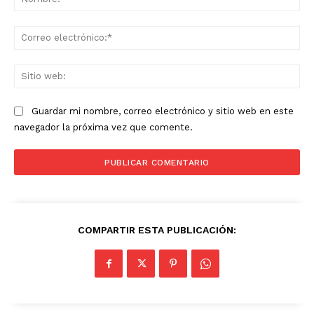
Co
ele
Sit
we
News Week
Magazine PRO
Guardar mi nombre, correo electrónico y sitio web en este
navegador la próxima vez que comente.
COMPARTIR ESTA PUBLICACIÓN:
SUBSCRIBE NOW