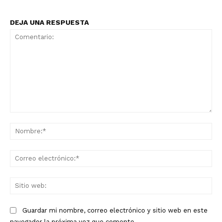
DEJA UNA RESPUESTA
Comentario:
No
Co
ele
Sit
we
Guardar mi nombre, correo electrónico y sitio web en este
navegador la próxima vez que comente.