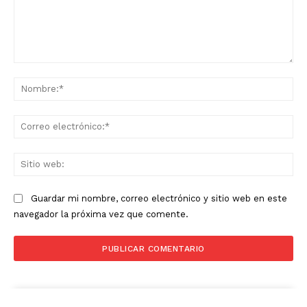
Comentario:
No
Co
ele
Sit
we
Guardar mi nombre, correo electrónico y sitio web en este
navegador la próxima vez que comente.