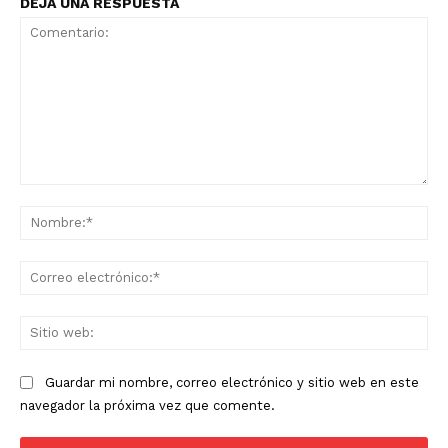
DEJA UNA RESPUESTA
Comentario:
No
Co
ele
Sit
we
Guardar mi nombre, correo electrónico y sitio web en este
navegador la próxima vez que comente.