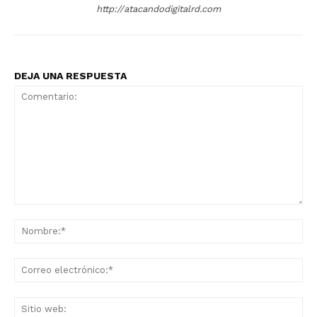
http://atacandodigitalrd.com
DEJA UNA RESPUESTA
Comentario:
No
Co
ele
Sit