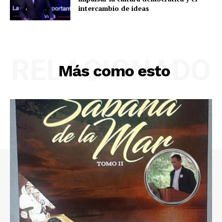
intercambio de ideas
RELACIONADO
Más como esto