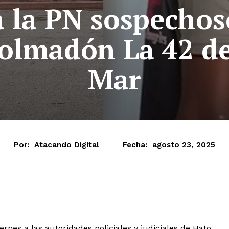
a la PN sospechos
colmadón La 42 de
Mar
Por:
Atacando Digital
Fecha:
agosto 23, 2025
nes a las autoridades policiales y judiciales de Hato