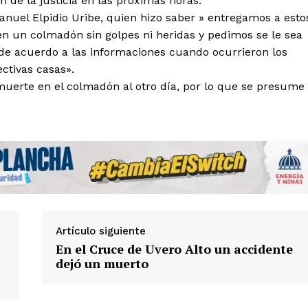
n de la justicia en las próximas horas.
anuel Elpidio Uribe, quien hizo saber » entregamos a esto
n un colmadón sin golpes ni heridas y pedimos se le sea
e de acuerdo a las informaciones cuando ocurrieron los
ctivas casas».
a muerte en el colmadón al otro día, por lo que se presume
Week
e PRO
Artículo siguiente
En el Cruce de Uvero Alto un accidente
dejó un muerto
Company
Acerca