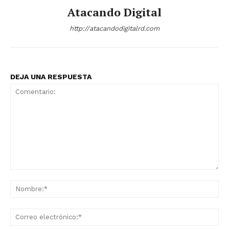
Atacando Digital
http://atacandodigitalrd.com
DEJA UNA RESPUESTA
News Week
Magazine PRO
Comentario:
No
Co
ele