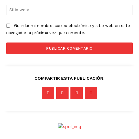
Sit
we
Guardar mi nombre, correo electrónico y sitio web en este
navegador la próxima vez que comente.
SUBSCRIBE NOW
Company
COMPARTIR ESTA PUBLICACIÓN:
Acerca
Contactos
Servicio Publicitario