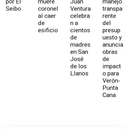
por El
muere
Juan
manejo
Seibo
coronel
Ventura
transpa
al caer
celebra
rente
de
n a
del
esificio
cientos
presup
de
uesto y
madres
anuncia
en San
obras
José
de
de los
impact
Llanos
o para
Verón-
Punta
Cana