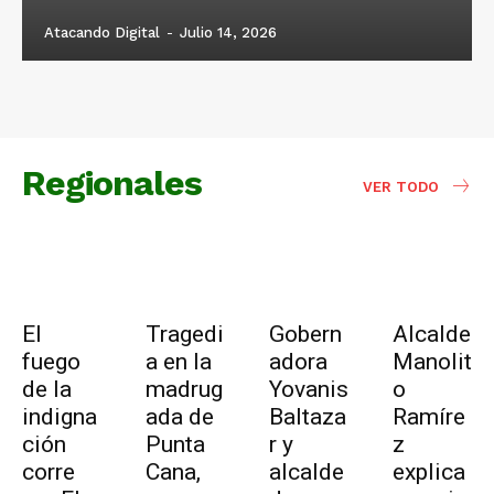
Atacando Digital
-
Julio 14, 2026
Regionales
VER TODO
El
Tragedi
Gobern
Alcalde
fuego
a en la
adora
Manolit
de la
madrug
Yovanis
o
indigna
ada de
Baltaza
Ramíre
ción
Punta
r y
z
corre
Cana,
alcalde
explica