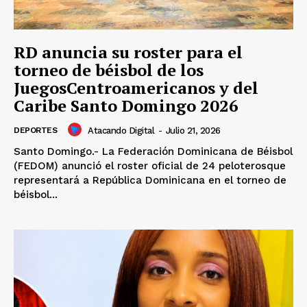
SUBSCRIBE NOW
RD anuncia su roster para el
torneo de béisbol de los
JuegosCentroamericanos y del
Company
Caribe Santo Domingo 2026
DEPORTES
Atacando Digital
-
Julio 21, 2026
Acerca
Santo Domingo.- La Federación Dominicana de Béisbol
Contactos
(FEDOM) anunció el roster oficial de 24 peloterosque
Servicio Publicitario
representará a República Dominicana en el torneo de
béisbol...